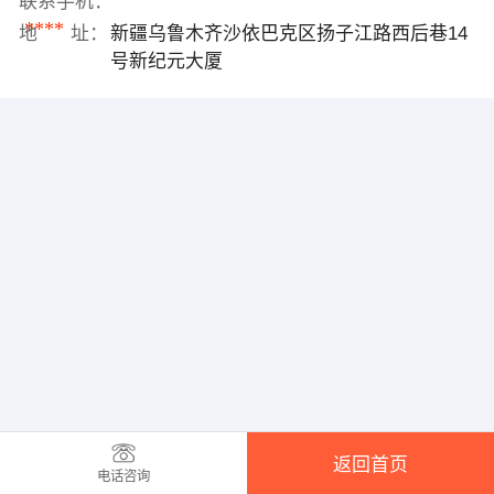
联系手机：
****
地 址：
新疆乌鲁木齐沙依巴克区扬子江路西后巷14
号新纪元大厦
返回首页
电话咨询