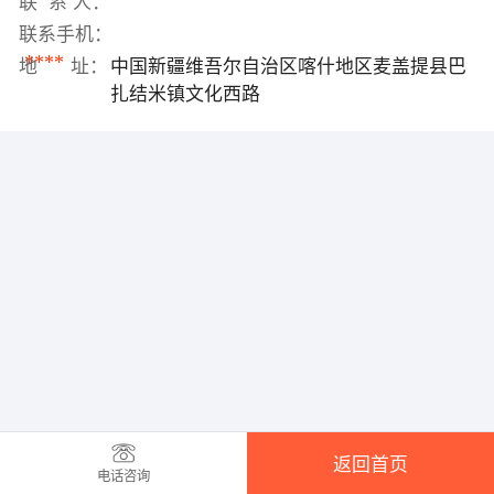
联 系 人：
联系手机：
****
地 址：
中国新疆维吾尔自治区喀什地区麦盖提县巴
扎结米镇文化西路
返回首页
电话咨询