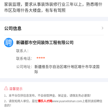
家装监理，要求从事装饰装修行业三年以上，熟悉喀什
市区及喀什各大楼盘，有车有驾照
公司信息
新疆都市空间装饰工程有限公司
联系人：
****
联系电话：
公司地址：
新疆维吾尔自治区喀什地区喀什市华凌国
际
温馨提示
1、本平台仅供信息发布，不会收取押金、保证金，请微友务必谨慎！
2、请告知用人单位，是在
博乐人才网
www.yuanxilishan.com上看到该招聘信
息的！