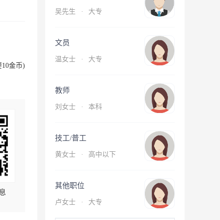
吴先生
·
大专
文员
温女士
·
大专
10金币)
教师
刘女士
·
本科
技工/普工
黄女士
·
高中以下
其他职位
息
卢女士
·
大专