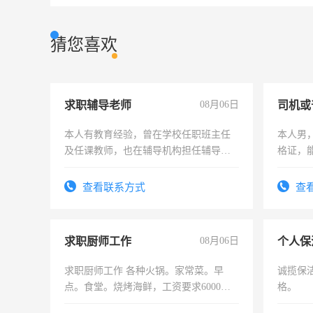
猜您喜欢
求职辅导老师
08月06日
司机或
本人有教育经验，曾在学校任职班主任
本人男，
及任课教师，也在辅导机构担任辅导教
格证，
师，求周一至周五辅导老师的工作
实，需
查看联系方式
查
求职厨师工作
08月06日
个人保
求职厨师工作 各种火锅。家常菜。早
诚揽保
点。食堂。烧烤海鲜，工资要求6000以
格。
上