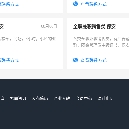
看联系方式
查看联系方式
安
08月06日
全职兼职销售类 保安
售楼部，商场，8小时，小区物业
各类全职兼职销售类，有广告
验，网络管理员中级证书，保
队长，形象岗或幼儿园保安，
有高低压电工证和十几年工作
看联系方式
查看联系方式
信息
招聘资讯
发布简历
企业入驻
会员中心
法律申明
们