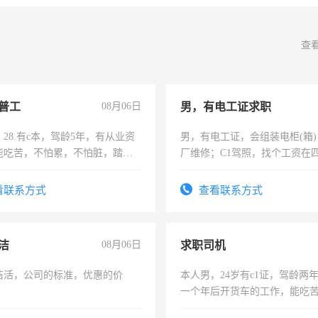
查
普工
08月06日
男，有电工证求职
28.有c本，驾龄5年，有从业资
男，有电工证，会组装电柜(箱
能吃苦，不怕累，不怕脏，踏
厂维修；C1驾照，找个工资在
求稳定工作一份，保险不干
上，枣强县以外需要有住宿，
电话
看联系方式
查看联系方式
洁
08月06日
求职司机
洁活，公司的标准，优惠的价
本人男，24岁有c1证，驾龄两
一个年后开货车的工作，能吃
加班。