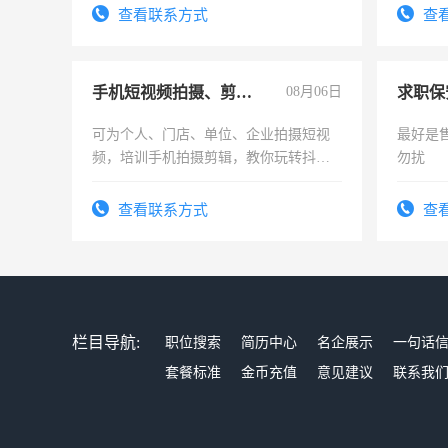
查看联系方式
查
手机短视频拍摄、剪辑、抖音快手
08月06日
求职保
可为个人、门店、单位、企业拍摄短视
最好是
频，培训手机拍摄剪辑，教你玩转抖音
勿扰
可为个人、门店、单位、企业拍摄短视
频，培训手机拍摄剪辑，教你玩转抖
查看联系方式
查
音！你也可以成为拍摄达人！你也可以
成为拍摄达人！
栏目导航:
职位搜索
简历中心
名企展示
一句话
套餐标准
金币充值
意见建议
联系我