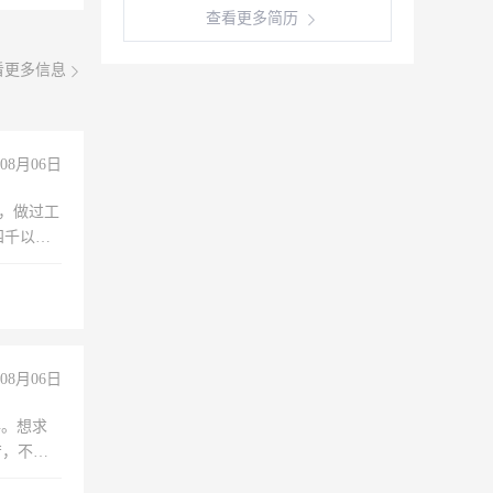
查看更多简历
看更多信息
08月06日
)，做过工
四千以
保险勿扰
08月06日
年。想求
苦，不怕